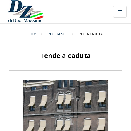
Menù
Minimal
-
HOME
TENDE DA SOLE
TENDE A CADUTA
go
to
homepage
Tende a caduta