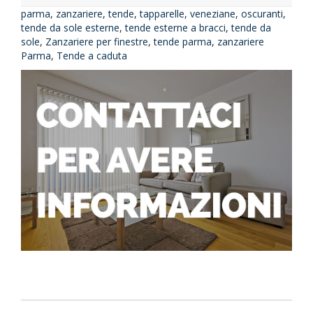
parma
,
zanzariere
,
tende
,
tapparelle
,
veneziane
,
oscuranti
,
tende da sole esterne
,
tende esterne a bracci
,
tende da
sole
,
Zanzariere per finestre
,
tende parma
,
zanzariere
Parma
,
Tende a caduta