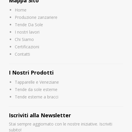
Mappa Sito
Home
Produzione zanzariere
Tende Da Sole
I nostri lavori
Chi Siamo
Certificazioni
Contatti
I Nostri Prodotti
Tapparelle e Veneziane
Tende da sole esterne
Tende esterne a bracci
Iscriviti alla Newsletter
Stai sempre aggiornato con le nostre iniziative. Iscriviti
subito!