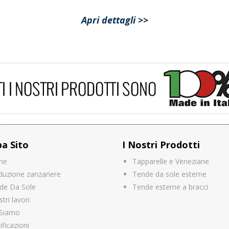
Apri dettagli >>
a Sito
I Nostri Prodotti
me
Tapparelle e Veneziane
duzione zanzariere
Tende da sole esterne
de Da Sole
Tende esterne a bracci
stri lavori
 Siamo
ificazioni