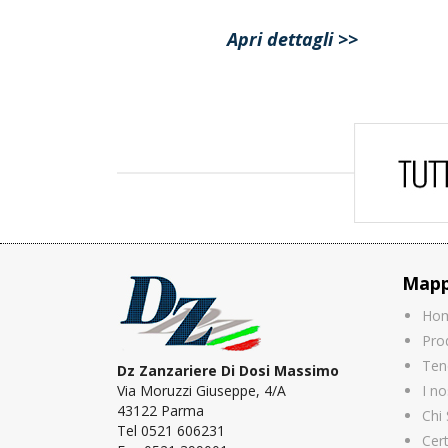
Apri dettagli >>
Mapp
Ho
Pro
Ten
Dz Zanzariere Di Dosi Massimo
Via Moruzzi Giuseppe, 4/A
I no
43122 Parma
Chi
Tel 0521 606231
Cert