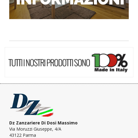
Dz Zanzariere Di Dosi Massimo
Via Moruzzi Giuseppe, 4/A
43122 Parma