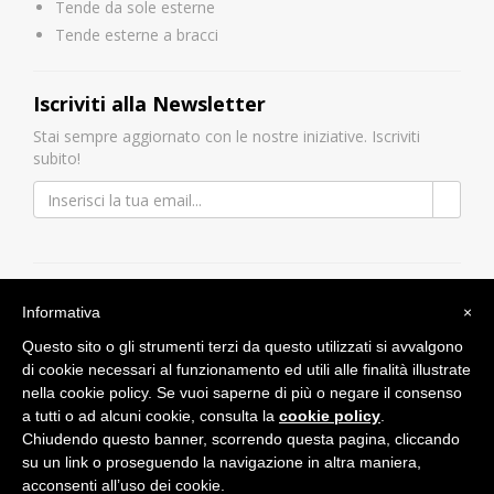
Tende da sole esterne
Tende esterne a bracci
Iscriviti alla Newsletter
Stai sempre aggiornato con le nostre iniziative. Iscriviti
subito!
Seguici su:
Informativa
×
Questo sito o gli strumenti terzi da questo utilizzati si avvalgono
di cookie necessari al funzionamento ed utili alle finalità illustrate
nella cookie policy. Se vuoi saperne di più o negare il consenso
a tutti o ad alcuni cookie, consulta la
cookie policy
.
Chiudendo questo banner, scorrendo questa pagina, cliccando
Sito web realizzato da
Iride Comunicazione srl
- Copyright
2026
su un link o proseguendo la navigazione in altra maniera,
acconsenti all’uso dei cookie.
Note Legali
|
Privacy Policy
|
Cookie Policy